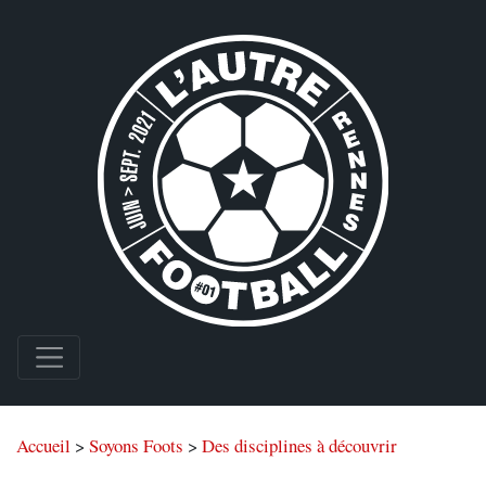
Accueil
>
Soyons Foots
>
Des disciplines à découvrir