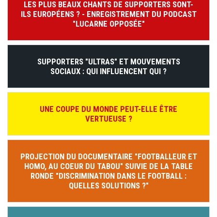
LES PLUS BEAUX CHANTS DE SUPPORTERS SONT-
ILS EUROPÉENS ? - ENREGISTREMENT DU PODCAST
"LUCARNE OPPOSÉE"
SUPPORTERS "ULTRAS" ET MOUVEMENTS
SOCIAUX : QUI INFLUENCENT QUI ?
UNE COUPE DU MONDE PEUT-ELLE ÊTRE
VERTUEUSE ?
PROJECTION DU DOCUMENTAIRE "FOOTBALLEUR ET
HOMO, AU COEUR DU TABOU" SUIVIE DE LA TABLE
RONDE "DISCRIMINATION DANS LE FOOTBALL :
QUELLES SOLUTIONS ?"