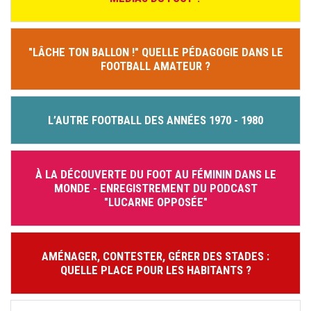
"LÂCHE TON BALLON !" QUELLE PÉDAGOGIE DANS LE
FOOTBALL AMATEUR ?
L’AUTRE FOOTBALL DES ANNÉES 1970 - 1980
À LA DÉCOUVERTE DU FOOT AU FÉMININ DANS LE
MONDE - ENREGISTREMENT DU PODCAST
"LUCARNE OPPOSÉE"
AMÉNAGER, CONTESTER, GÉRER DES STADES :
QUELLE PLACE POUR LES HABITANTS ?