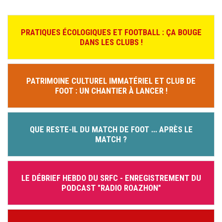
PRATIQUES ÉCOLOGIQUES ET FOOTBALL : ÇA BOUGE
DANS LES CLUBS !
PATRIMOINE CULTUREL IMMATÉRIEL ET CLUB DE
FOOT : UN CHANTIER À LANCER !
QUE RESTE-IL DU MATCH DE FOOT ... APRÈS LE
MATCH ?
LE DÉBRIEF HEBDO DU SRFC - ENREGISTREMENT DU
PODCAST "RADIO ROAZHON"