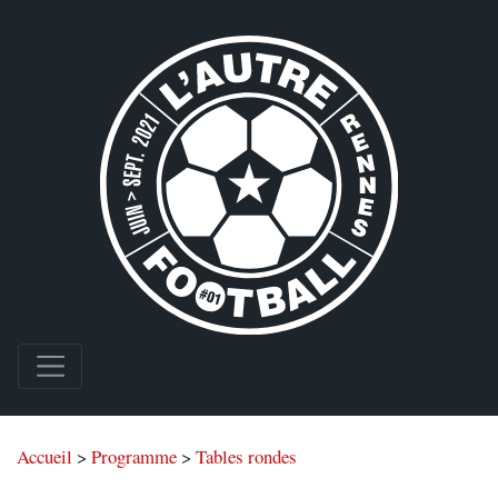
Accueil
>
Programme
>
Tables rondes